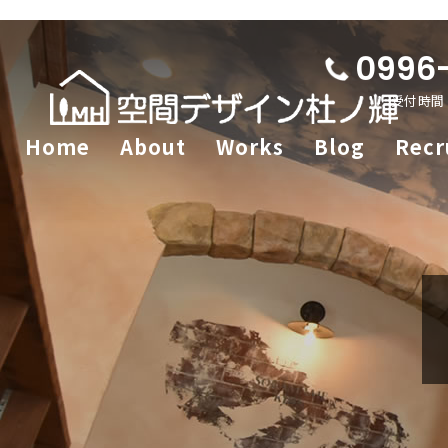
0996
受付時間 /
Home
About
Works
Blog
Recr